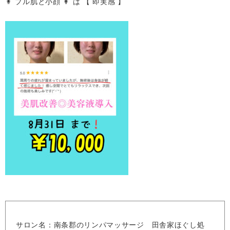
👩 プル肌と小顔 👩 は 【 即実感 】
サロン名：南条郡のリンパマッサージ 田舎家ほぐし処