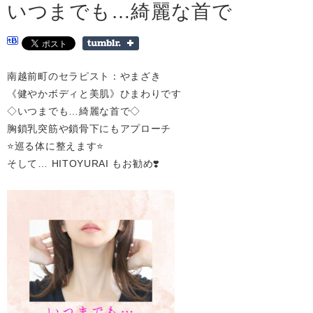
いつまでも…綺麗な首で
南越前町のセラピスト：やまざき
《健やかボディと美肌》ひまわりです
◇いつまでも…綺麗な首で◇
胸鎖乳突筋や鎖骨下にもアプローチ
⭐️巡る体に整えます⭐️
そして… HITOYURAI もお勧め❣️