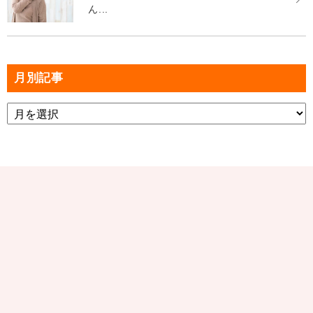
ん...
月別記事